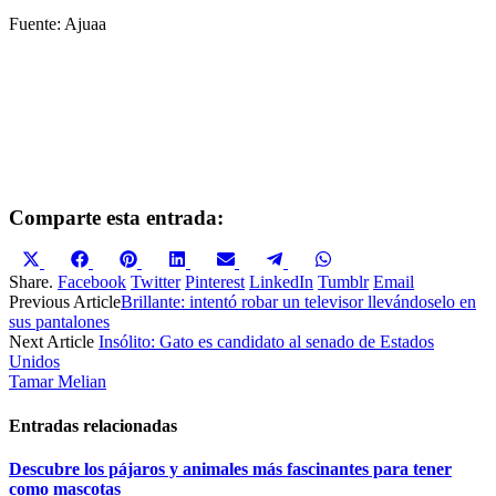
Fuente: Ajuaa
Comparte esta entrada:
Compartir
Compartir
Compartir
Compartir
Compartir
Compartir
Compartir
en
en
en
en
en
en
en
Share.
Facebook
Twitter
Pinterest
LinkedIn
Tumblr
Email
X
Facebook
Pinterest
LinkedIn
Email
Telegram
WhatsApp
Previous Article
Brillante: intentó robar un televisor llevándoselo en
(Twitter)
sus pantalones
Next Article
Insólito: Gato es candidato al senado de Estados
Unidos
Tamar Melian
Entradas relacionadas
Descubre los pájaros y animales más fascinantes para tener
como mascotas