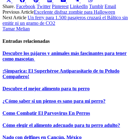
Compartir
Compartir
Compartir
Compartir
Compartir
Compartir
Compartir
en
en
en
en
en
en
en
Share.
Facebook
Twitter
Pinterest
LinkedIn
Tumblr
Email
X
Facebook
Pinterest
LinkedIn
Email
Telegram
WhatsApp
Previous Article
Excelente disfraz zombie para Halloween
(Twitter)
Next Article
Un ferry para 1.500 pasajeros cruzará el Báltico sin
emitir ni un gramo de CO2
Tamar Melian
Entradas relacionadas
Descubre los pájaros y animales más fascinantes para tener
como mascotas
¡Simparica: El Superhéroe Antiparasitario de tu Peludo
Compañero!
Descubre el mejor alimento para tu perro
¿Cómo saber si un pienso es sano para mi perro?
Como Combatir El Parvovirus En Perros
Cómo elegir el alimento adecuado para tu perro adulto?
Nado con delfines en Cancún, México