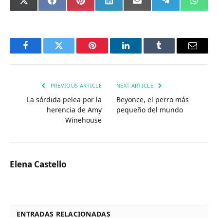
Compartir
Compartir
Compartir
Compartir
Compartir
Compartir
Comp
X
Facebook
Pinterest
LinkedIn
Email
Telegram
What
en
en
en
en
en
en
en
(Twitter)
Facebook
Twitter
Pinterest
LinkedIn
Tumblr
Email
PREVIOUS ARTICLE
NEXT ARTICLE
La sórdida pelea por la
Beyonce, el perro más
herencia de Amy
pequeño del mundo
Winehouse
Elena Castello
ENTRADAS RELACIONADAS