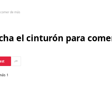
a comer de más
cha el cinturón para come
est