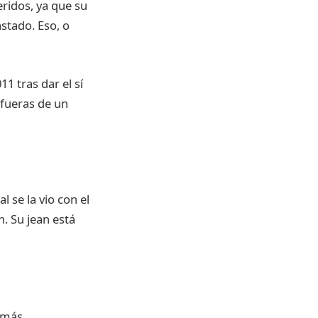
eridos, ya que su
astado. Eso, o
1 tras dar el sí
afueras de un
 se la vio con el
n. Su jean está