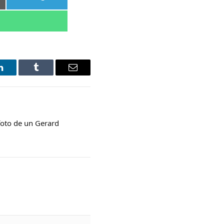
en
LinkedIn
Tumblr
Email
foto de un Gerard