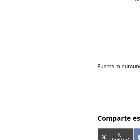
Fuente minutoun
Comparte es
Comparti
X
en
(Twitter)