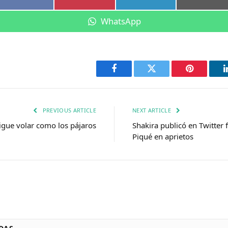
en
en
en
en
Compartir
WhatsApp
en
Facebook
Twitter
Pinterest
PREVIOUS ARTICLE
NEXT ARTICLE
gue volar como los pájaros
Shakira publicó en Twitter 
Piqué en aprietos