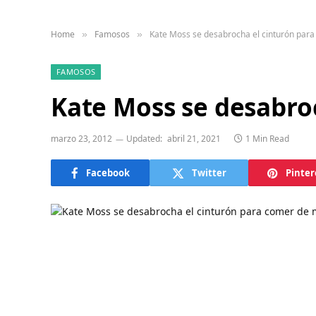
Home
Famosos
Kate Moss se desabrocha el cinturón par
»
»
FAMOSOS
Kate Moss se desabro
marzo 23, 2012
Updated:
abril 21, 2021
1 Min Read
Facebook
Twitter
Pinter