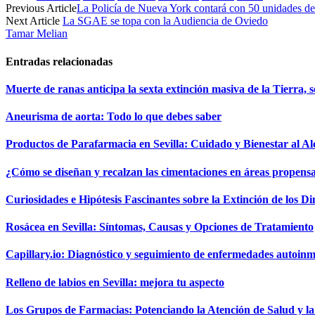
Previous Article
La Policía de Nueva York contará con 50 unidades del
Next Article
La SGAE se topa con la Audiencia de Oviedo
Tamar Melian
Entradas relacionadas
Muerte de ranas anticipa la sexta extinción masiva de la Tierra, s
Aneurisma de aorta: Todo lo que debes saber
Productos de Parafarmacia en Sevilla: Cuidado y Bienestar al A
¿Cómo se diseñan y recalzan las cimentaciones en áreas propens
Curiosidades e Hipótesis Fascinantes sobre la Extinción de los D
Rosácea en Sevilla: Síntomas, Causas y Opciones de Tratamiento
Capillary.io: Diagnóstico y seguimiento de enfermedades autoinmu
Relleno de labios en Sevilla: mejora tu aspecto
Los Grupos de Farmacias: Potenciando la Atención de Salud y 