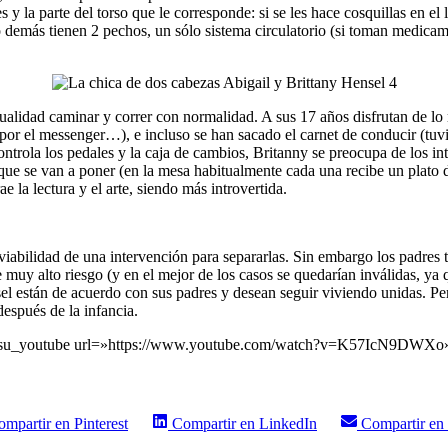
es
y la
parte
del torso
que
le
corresponde
:
si
se les
hace
cosquillas
en el
o
demás
tienen
2
pechos
, un
sólo
sistema
circulatorio
(
si
toman
medicam
tualidad
caminar
y
correr
con
normalidad
. A
sus
17
años
disfrutan
de lo
por
el messenger…), e
incluso
se
han
sacado
el carnet de
conducir
(
tuv
ontrola
los
pedales
y la
caja
de
cambios
,
Britanny
se
preocupa
de los
in
que
se van a
poner
(en la mesa
habitualmente
cada
una
recibe
un
plato
rae
la
lectura
y el
arte
,
siendo
más
introvertida
.
viabilidad
de
una
intervención
para
separarlas
. Sin embargo los padres
e
muy
alto
riesgo
(y en el
mejor
de los
casos
se
quedarían
inválidas
,
ya
el
están
de
acuerdo
con
sus
padres y
desean
seguir
viviendo
unidas
.
Pe
después
de la
infancia
.
su_youtube url=»https://www.youtube.com/watch?v=K57IcN9DWXo
ompartir en
Pinterest
Compartir en
LinkedIn
Compartir en