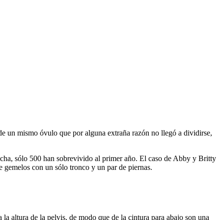
de un
mismo
óvulo
que
por
alguna
extraña
razón
no
llegó
a
dividirse
,
echa
,
sólo
500
han
sobrevivido
al primer
año
. El
caso
de Abby y
Britty
e
gemelos
con un
sólo
tronco
y un par de
piernas
.
a la
altura
de la pelvis, de
modo
que
de la
cintura
para
abajo
son
una