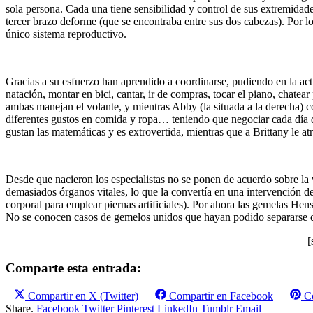
sola
persona.
Cada
una
tiene
sensibilidad
y control de
sus
extremidad
tercer
brazo
deforme
(
que
se
encontraba
entre
sus
dos
cabezas
).
Por
l
único
sistema
reproductivo
.
Gracias a
su
esfuerzo
han
aprendido
a
coordinarse
,
pudiendo
en la
ac
natación
,
montar
en
bici
,
cantar
,
ir
de
compras
,
tocar
el piano,
chatear
ambas
manejan
el
volante
, y
mientras
Abby (la
situada
a la
derecha
)
c
diferentes
gustos
en
comida
y
ropa…
teniendo
que
negociar
cada
día
gustan
las
matemáticas
y
es
extrovertida
,
mientras
que
a Brittany le
at
Desde
que
nacieron
los
especialistas
no se
ponen
de
acuerdo
sobre
la
demasiados
órganos
vitales
, lo
que
la
convertía
en
una
intervención
d
corporal
para
emplear
piernas
artificiales
).
Por
ahora
las
gemelas
Hens
No se
conocen
casos
de
gemelos
unidos
que
hayan
podido
separarse
[
Comparte esta entrada:
Compartir en
X (Twitter)
Compartir en
Facebook
C
Share.
Facebook
Twitter
Pinterest
LinkedIn
Tumblr
Email