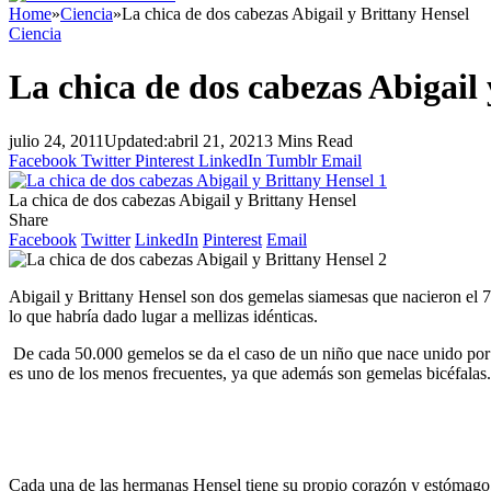
Home
»
Ciencia
»
La chica de dos cabezas Abigail y Brittany Hensel
Ciencia
La chica de dos cabezas Abigail
julio 24, 2011
Updated:
abril 21, 2021
3 Mins Read
Facebook
Twitter
Pinterest
LinkedIn
Tumblr
Email
La chica de dos cabezas Abigail y Brittany Hensel
Share
Facebook
Twitter
LinkedIn
Pinterest
Email
Abigail y Brittany
Hensel
son dos
gemelas
siamesas
que
nacieron
el 
lo
que
habría
dado
lugar
a
mellizas
idénticas
.
De
cada
50.000
gemelos
se
da
el
caso
de un
niño
que
nace
unido
por
es
uno
de los
menos
frecuentes
,
ya
que
además
son
gemelas
bicéfalas
Cada
una
de
las
hermanas
Hensel
tiene
su
propio
corazón
y
estómago