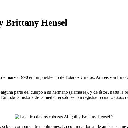
 y Brittany Hensel
7 de
marzo
1990 en un
pueblecito
de
Estados
Unidos
.
Ambas
son
fruto
alguna
parte
del
cuerpo
a
su
hermano
(
siameses
), y de
éstos
,
hasta
la
f
. En
toda
la
historia
de la
medicina
sólo
se
han
registrado
cuatro
casos
d
,
si
bien
comparten
tres
pulmones
. La
columna
dorsal de
ambas
se
une