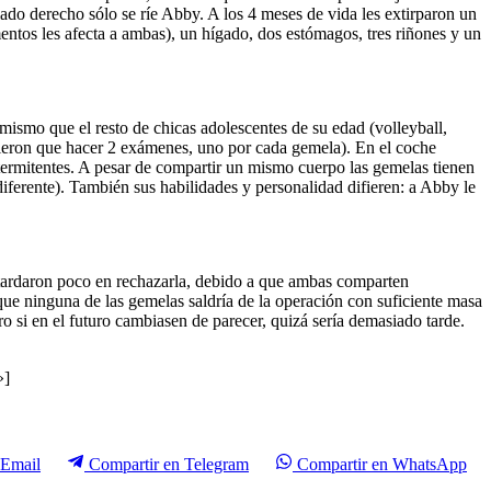
lado
derecho
sólo
se
ríe
Abby. A los 4
meses
de
vida
les
extirparon
un
entos
les
afecta
a
ambas
), un
hígado
, dos
estómagos
,
tres
riñones
y un
mismo
que
el
resto
de
chicas
adolescentes
de
su
edad
(volleyball,
ieron
que
hacer
2
exámenes
,
uno
por
cada
gemela
). En el
coche
termitentes
. A
pesar
de
compartir
un
mismo
cuerpo
las
gemelas
tienen
diferente
).
También
sus
habilidades
y
personalidad
difieren
: a Abby le
tardaron
poco
en
rechazarla
,
debido
a
que
ambas
comparten
que
ninguna
de
las
gemelas
saldría
de la
operación
con
suficiente
masa
ro
si
en el
futuro
cambiasen
de
parecer
,
quizá
sería
demasiado
tarde
.
»]
Email
Compartir en
Telegram
Compartir en
WhatsApp