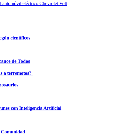
 automóvil eléctrico Chevrolet Volt
egún científicos
lcance de Todos
as a terremotos?
inosaurios
nes con Inteligencia Artificial
la Comunidad