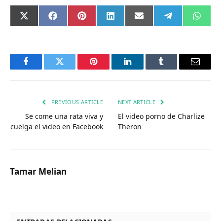
Compartir
Compartir
Compartir
Compartir
Compartir
Compartir
Comp
X
Facebook
Pinterest
LinkedIn
Email
Telegram
What
en
en
en
en
en
en
en
(Twitter)
Facebook
Twitter
Pinterest
LinkedIn
Tumblr
Email
PREVIOUS ARTICLE
NEXT ARTICLE
Se come una rata viva y
El video porno de Charlize
cuelga el video en Facebook
Theron
Tamar Melian