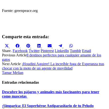
Fuente: greenpeace.org
Comparte esta entrada:
Compartir
Compartir
Compartir
Compartir
Compartir
Compartir
Compartir
en
en
en
en
en
en
en
Share.
Facebook
Twitter
Pinterest
LinkedIn
Tumblr
Email
X
Facebook
Pinterest
LinkedIn
Email
Telegram
WhatsApp
Previous Article
8 destinos perfectos para cualquier amante de los
(Twitter)
gatos
Next Article
¡Houdini Aguirre! La increíble fuga de Esperanza tras
chocar con la moto de un agente de movilidad
Tamar Melian
Entradas relacionadas
Descubre los pájaros y animales más fascinantes para tener
como mascotas
¡Simparica: El Superhéroe Antiparasitario de tu Peludo