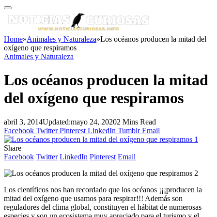
Home
»
Animales y Naturaleza
»
Los océanos producen la mitad del
oxígeno que respiramos
Animales y Naturaleza
Los océanos producen la mitad
del oxígeno que respiramos
abril 3, 2014
Updated:
mayo 24, 2020
2 Mins Read
Facebook
Twitter
Pinterest
LinkedIn
Tumblr
Email
Share
Facebook
Twitter
LinkedIn
Pinterest
Email
Los científicos nos han recordado que los océanos ¡¡¡producen la
mitad del oxígeno que usamos para respirar!!! Además son
reguladores del clima global, constituyen el hábitat de numerosas
especies y son un ecosistema muy apreciado para el turismo y el