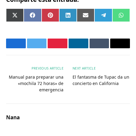
Compartir
Compartir
Compartir
Compartir
Compartir
Compartir
Comp
X
Facebook
Pinterest
LinkedIn
Email
Telegram
What
en
en
en
en
en
en
en
(Twitter)
Facebook
Twitter
Pinterest
LinkedIn
Tumblr
Email
PREVIOUS ARTICLE
NEXT ARTICLE
Manual para preparar una
El fantasma de Tupac da un
«mochila 72 horas» de
concierto en California
emergencia
Nana