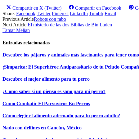
Compartir en
X (Twitter)
Compartir en
Facebook
C
Share.
Facebook
Twitter
Pinterest
LinkedIn
Tumblr
Email
Previous Article
Robots con rabo
Next Article
El misterio de las dos Biblias de Bin Laden
Tamar Melian
Entradas relacionadas
Descubre los pájaros y animales más fascinantes para tener com
¡Simparica: El Superhéroe Antiparasitario de tu Peludo Compañ
Descubre el mejor alimento para tu perro
¿Cómo saber si un pienso es sano para mi perro?
Como Combatir El Parvovirus En Perros
Cómo elegir el alimento adecuado para tu perro adulto?
Nado con delfines en Cancún, México