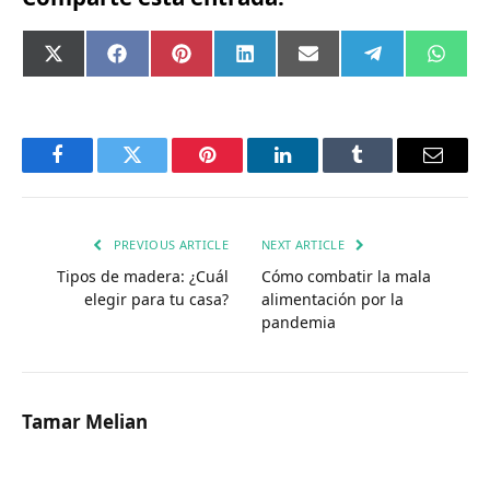
Compartir
Compartir
Compartir
Compartir
Compartir
Compartir
Comp
X
Facebook
Pinterest
LinkedIn
Email
Telegram
What
en
en
en
en
en
en
en
(Twitter)
Facebook
Twitter
Pinterest
LinkedIn
Tumblr
Email
PREVIOUS ARTICLE
NEXT ARTICLE
Tipos de madera: ¿Cuál
Cómo combatir la mala
elegir para tu casa?
alimentación por la
pandemia
Tamar Melian