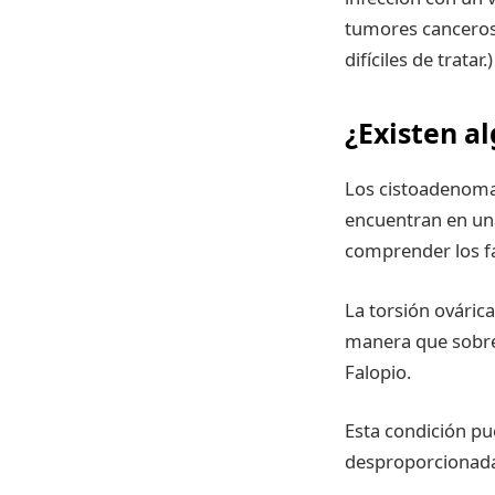
tumores canceroso
difíciles de tratar.
¿Existen al
Los cistoadenoma
encuentran en una
comprender los fa
La torsión ovárica
manera que sobres
Falopio.
Esta condición pu
desproporcionada