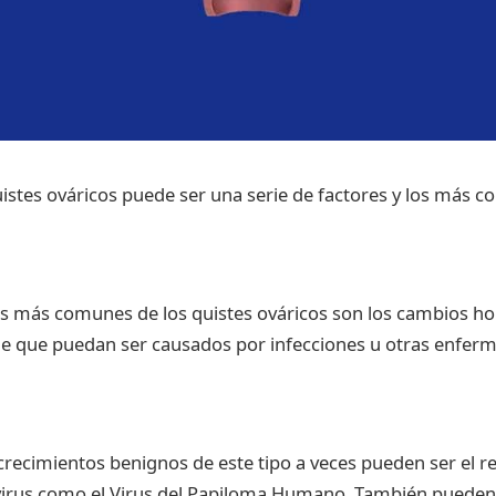
uistes ováricos puede ser una serie de factores y los más 
es más comunes de los quistes ováricos son los cambios h
le que puedan ser causados por infecciones u otras enfer
crecimientos benignos de este tipo a veces pueden ser el r
 virus como el Virus del Papiloma Humano. También pueden