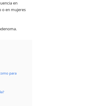
cuencia en
o o en mujeres
oadenoma.
 como para
da?