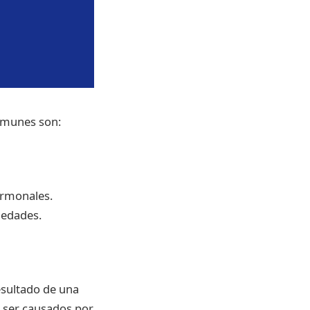
comunes son:
ormonales.
medades.
esultado de una
 ser causados por