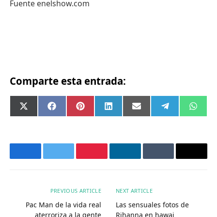
Fuente enelshow.com
Comparte esta entrada:
Compartir
Compartir
Compartir
Compartir
Compartir
Compartir
Comp
X
Facebook
Pinterest
LinkedIn
Email
Telegram
What
en
en
en
en
en
en
en
(Twitter)
Facebook
Twitter
Pinterest
LinkedIn
Tumblr
Email
PREVIOUS ARTICLE
NEXT ARTICLE
Pac Man de la vida real
Las sensuales fotos de
aterroriza a la gente
Rihanna en hawai