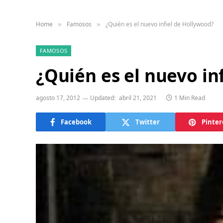
Home
Famosos
¿Quién es el nuevo infiel de Hollywood?
»
»
FAMOSOS
¿Quién es el nuevo in
agosto 17, 2012
Updated:
abril 21, 2021
1 Min Read
Facebook
Twitter
Pinter