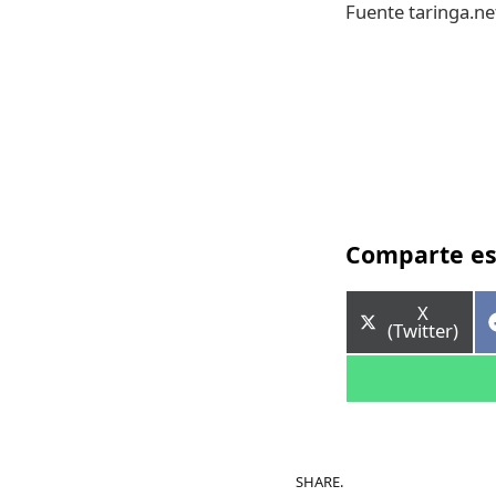
Fuente taringa.ne
Comparte es
Comparti
X
en
(Twitter)
SHARE.