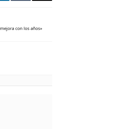
LinkedIn
Tumblr
Email
 mejora con los años»