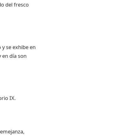
do del fresco
 y se exhibe en
y en día son
rio IX.
 semejanza,