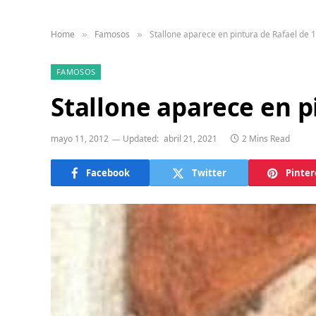
Home
Famosos
Stallone aparece en pintura de Rafael de 
»
»
FAMOSOS
Stallone aparece en p
mayo 11, 2012
Updated:
abril 21, 2021
2 Mins Read
Facebook
Twitter
Pinter