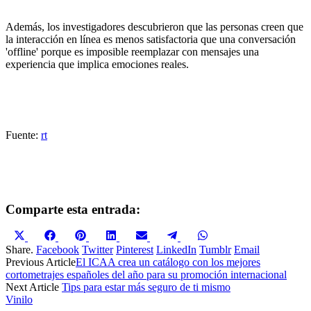
Además, los investigadores descubrieron que las personas creen que
la interacción en línea es menos satisfactoria que una conversación
'offline' porque es imposible reemplazar con mensajes una
experiencia que implica emociones reales.
Fuente:
rt
Comparte esta entrada:
Compartir
Compartir
Compartir
Compartir
Compartir
Compartir
Compartir
en
en
en
en
en
en
en
Share.
Facebook
Twitter
Pinterest
LinkedIn
Tumblr
Email
X
Facebook
Pinterest
LinkedIn
Email
Telegram
WhatsApp
Previous Article
El ICAA crea un catálogo con los mejores
(Twitter)
cortometrajes españoles del año para su promoción internacional
Next Article
Tips para estar más seguro de ti mismo
Vinilo