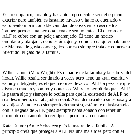
Es un simpático, amable y bastante impredecible ser del espacio
exterior pero también es bastante travieso y ha roto, quemado y
estropeado una incontable cantidad de cosas en la casa de los
Tanner, pero es una persona llena de sentimientos. El cuerpo de
ALF se cubre con un pelaje anaranjado. Él tiene un hocico
ondulado y alargada, ocho estómagos y, como a cualquier habitante
de Melmac, le gusta comer gatos por eso siempre trata de comerse a
Suertudo, el gato de la familia.
Willie Tanner (Max Wright): Es el padre de la familia y la cabeza del
hogar, Willie resulta ser tímido a veces pero tiene un gran espíritu y
es muy inteligente, es el que mejor se lleva con ALF, a pesar de que
discuten mucho y son muy opuestos, Willy no permitiría que a ALF
le pasara algo y siempre lo oculta para que la existencia de ALF no
sea descubierta, es trabajador social. Ama demasiado a su esposa y a
sus hijos. Aunque no siempre lo demuestra, está muy entusiasmado
con la llegada de ALF, pues siempre había soñado con tener un
encuentro cercano del tercer tipo… pero no tan cercano.
Kate Tanner (Anne Schedeen): Es la madre de la familia. Al
principio creía que proteger a ALF era una mala idea pero con el