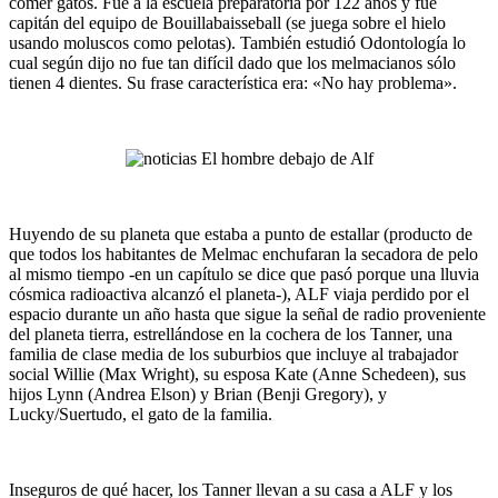
comer gatos. Fue a la escuela preparatoria por 122 años y fue
capitán del equipo de Bouillabaisseball (se juega sobre el hielo
usando moluscos como pelotas). También estudió Odontología lo
cual según dijo no fue tan difícil dado que los melmacianos sólo
tienen 4 dientes. Su frase característica era: «No hay problema».
Huyendo de su planeta que estaba a punto de estallar (producto de
que todos los habitantes de Melmac enchufaran la secadora de pelo
al mismo tiempo -en un capítulo se dice que pasó porque una lluvia
cósmica radioactiva alcanzó el planeta-), ALF viaja perdido por el
espacio durante un año hasta que sigue la señal de radio proveniente
del planeta tierra, estrellándose en la cochera de los Tanner, una
familia de clase media de los suburbios que incluye al trabajador
social Willie (Max Wright), su esposa Kate (Anne Schedeen), sus
hijos Lynn (Andrea Elson) y Brian (Benji Gregory), y
Lucky/Suertudo, el gato de la familia.
Inseguros de qué hacer, los Tanner llevan a su casa a ALF y los