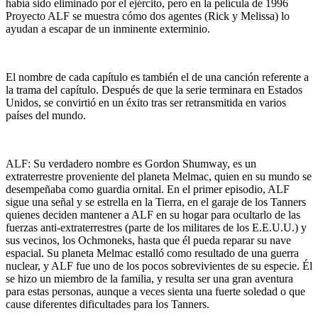
había sido eliminado por el ejército, pero en la película de 1996
Proyecto ALF se muestra cómo dos agentes (Rick y Melissa) lo
ayudan a escapar de un inminente exterminio.
El nombre de cada capítulo es también el de una canción referente a
la trama del capítulo. Después de que la serie terminara en Estados
Unidos, se convirtió en un éxito tras ser retransmitida en varios
países del mundo.
ALF: Su verdadero nombre es Gordon Shumway, es un
extraterrestre proveniente del planeta Melmac, quien en su mundo se
desempeñaba como guardia ornital. En el primer episodio, ALF
sigue una señal y se estrella en la Tierra, en el garaje de los Tanners
quienes deciden mantener a ALF en su hogar para ocultarlo de las
fuerzas anti-extraterrestres (parte de los militares de los E.E.U.U.) y
sus vecinos, los Ochmoneks, hasta que él pueda reparar su nave
espacial. Su planeta Melmac estalló como resultado de una guerra
nuclear, y ALF fue uno de los pocos sobrevivientes de su especie. Él
se hizo un miembro de la familia, y resulta ser una gran aventura
para estas personas, aunque a veces sienta una fuerte soledad o que
cause diferentes dificultades para los Tanners.