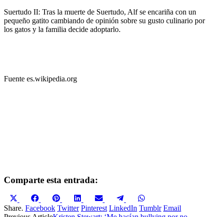
Suertudo II: Tras la muerte de Suertudo, Alf se encariña con un
pequeño gatito cambiando de opinión sobre su gusto culinario por
los gatos y la familia decide adoptarlo.
Fuente es.wikipedia.org
Comparte esta entrada:
Compartir
Compartir
Compartir
Compartir
Compartir
Compartir
Compartir
X
Facebook
Pinterest
LinkedIn
Email
Telegram
WhatsApp
en
en
en
en
en
en
en
(Twitter)
Share.
Facebook
Twitter
Pinterest
LinkedIn
Tumblr
Email
Previous Article
Kristen Stewart: ‘Me hacían bullying por no