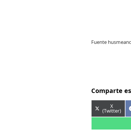
Fuente husmeand
Comparte es
Comparti
X
en
(Twitter)