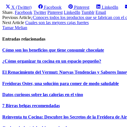
Compartir
Compartir
Compartir
Compartir
X (Twitter)
Facebook
Pinterest
LinkedIn
en
en
en
en
Share.
Facebook
Twitter
Pinterest
LinkedIn
Tumblr
Email
Previous Article
¿Conoces todos los productos que se fabrican con el 
Next Article
Cuales son las mejores cajas fuertes
Tamar Melian
Entradas relacionadas
Cómo son los beneficios que tiene consumir chocolate
¿Cómo organizar tu cocina en un espacio pequeño?
El Renacimiento del Vermut: Nuevas Tendencias y Sabores Inno
Freidoras Oster, una solución para comer de modo saludable
Datos curiosos sobre las calorias en el vino
7 Birras belgas recomendadas
Reinventa tu Cocina: Descubre los Secretos de la Freidora de Ai