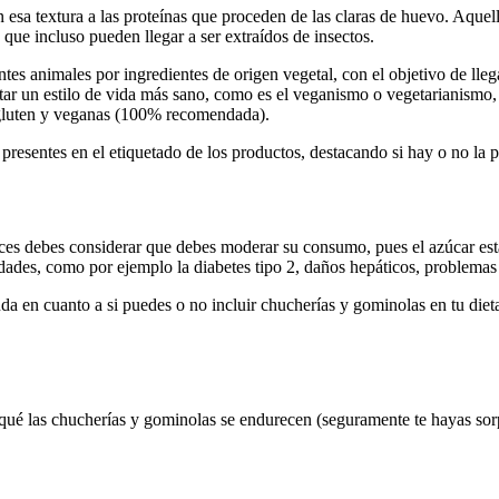
sa textura a las proteínas que proceden de las claras de huevo. Aquello
, que incluso pueden llegar a ser extraídos de insectos.
es animales por ingredientes de origen vegetal, con el objetivo de lleg
tar un estilo de vida más sano, como es el veganismo o vegetarianismo,
n gluten y veganas (100% recomendada).
 presentes en el etiquetado de los productos, destacando si hay o no la 
ces debes considerar que debes moderar su consumo, pues el azúcar está
ades, como por ejemplo la diabetes tipo 2, daños hepáticos, problemas d
uda en cuanto a si puedes o no incluir chucherías y gominolas en tu die
r qué las chucherías y gominolas se endurecen (seguramente te hayas sor