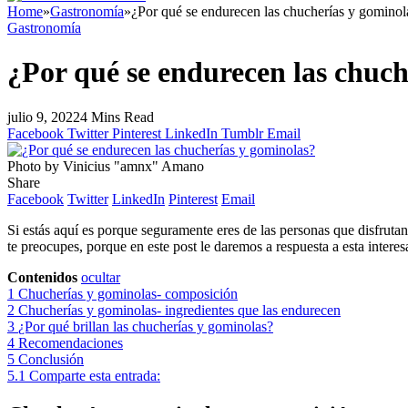
Home
»
Gastronomía
»
¿Por qué se endurecen las chucherías y gominol
Gastronomía
¿Por qué se endurecen las chuch
julio 9, 2022
4 Mins Read
Facebook
Twitter
Pinterest
LinkedIn
Tumblr
Email
Photo by Vinicius "amnx" Amano
Share
Facebook
Twitter
LinkedIn
Pinterest
Email
Si estás aquí es porque seguramente eres de las personas que disfruta
te preocupes, porque en este post le daremos a respuesta a esta intere
Contenidos
ocultar
1
Chucherías y gominolas- composición
2
Chucherías y gominolas- ingredientes que las endurecen
3
¿Por qué brillan las chucherías y gominolas?
4
Recomendaciones
5
Conclusión
5.1
Comparte esta entrada: