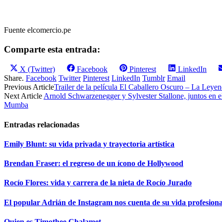
Fuente elcomercio.pe
Comparte esta entrada:
Compartir
Compartir
Compartir
Compartir
X (Twitter)
Facebook
Pinterest
LinkedIn
en
en
en
en
Share.
Facebook
Twitter
Pinterest
LinkedIn
Tumblr
Email
Previous Article
Trailer de la película El Caballero Oscuro – La Leye
Next Article
Arnold Schwarzenegger y Sylvester Stallone, juntos en el
Mumba
Entradas relacionadas
Emily Blunt: su vida privada y trayectoria artística
Brendan Fraser: el regreso de un ícono de Hollywood
Rocío Flores: vida y carrera de la nieta de Rocío Jurado
El popular Adrián de Instagram nos cuenta de su vida profesiona
Quien es Timothee Chalamet