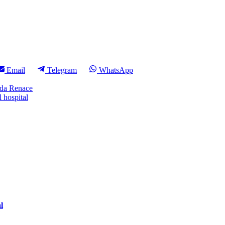
Compartir
Compartir
Compartir
Email
Telegram
WhatsApp
en
en
en
nda Renace
 hospital
l